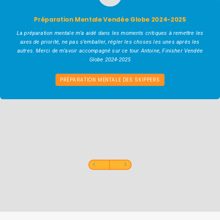
Préparation Mentale Vendée Globe 2024-2025
La préparation mentale m’a aidé dans les moments critiques à remettre les
axes de priorité, ne pas s’emballer, régler les choses les unes après les
autres. Merci de m’avoir accompagné sur ce tour Antoine, Finisher Vendée
Globe 2024-2025
PRÉPARATION MENTALE DES SKIPPERS