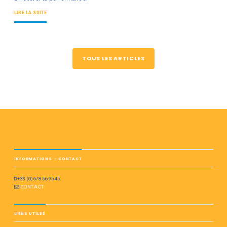
LIRE LA SUITE
TOUS LES ARTICLES
INFORMATIONS – CONTACT
+33 (0)678 56 95 45
CONTACT
LIENS UTILES