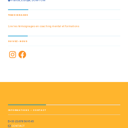
France, Europe, DOM-TOM
TEMOIGNAGES
Lire les témoignages en coaching mental et formations
SUIVEZ-NOUS
INFORMATIONS – CONTACT
+33 (0)678 56 95 45
CONTACT