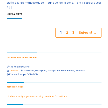
staffs est rarement évoquée. Pour quelles raisons? Font-ils appel aussi
à […]
LIRE LA SUITE
1
2
3
Suivant →
PRENDRE RDV MAINTENANT
+33 (0)678 56 95 45
CONTACT
Narbonne, Perpignan, Montpellier, Font Romeu, Toulouse
France, Europe, DOM-TOM
TEMOIGNAGES
Lire les témoignages en coaching mental et formations