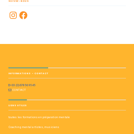
SUIVEZ-NOUS
INFORMATIONS – CONTACT
+33 (0)678 56 95 45
CONTACT
LIENS UTILES
toutes les formations en préparation mentale
Coaching mental artistes, musiciens