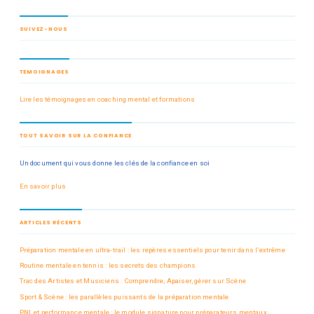
SUIVEZ-NOUS
TEMOIGNAGES
Lire les témoignages en coaching mental et formations
TOUT SAVOIR SUR LA CONFIANCE
Un document qui vous donne les clés de la confiance en soi
En savoir plus
ARTICLES RÉCENTS
Préparation mentale en ultra-trail : les repères essentiels pour tenir dans l’extrême
Routine mentale en tennis : les secrets des champions
Trac des Artistes et Musiciens : Comprendre, Apaiser, gérer sur Scène
Sport & Scène : les parallèles puissants de la préparation mentale
PNL et performance mentale : le module signature pour préparateurs mentaux