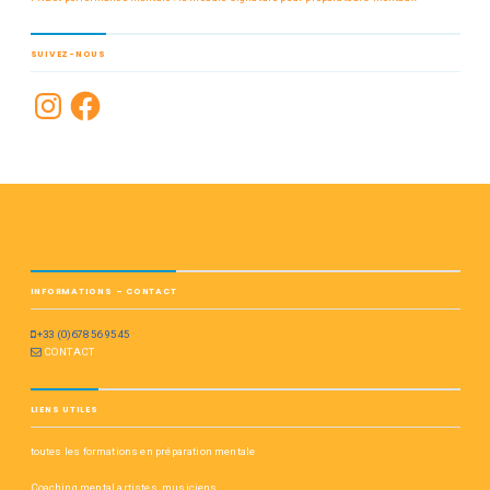
SUIVEZ-NOUS
INFORMATIONS – CONTACT
+33 (0)678 56 95 45
CONTACT
LIENS UTILES
toutes les formations en préparation mentale
Coaching mental artistes, musiciens