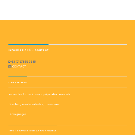
INFORMATIONS – CONTACT
+33 (0)678 56 95 45
CONTACT
LIENS UTILES
toutes les formations en préparation mentale
Coaching mental artistes, musiciens
Témoignages
TOUT SAVOIR SUR LA CONFIANCE