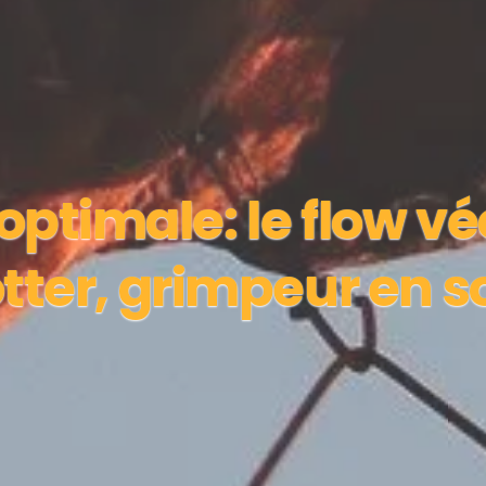
optimale: le flow v
tter, grimpeur en s