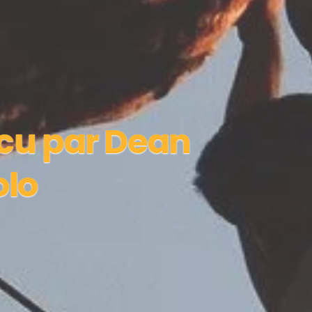
écu par Dean
olo