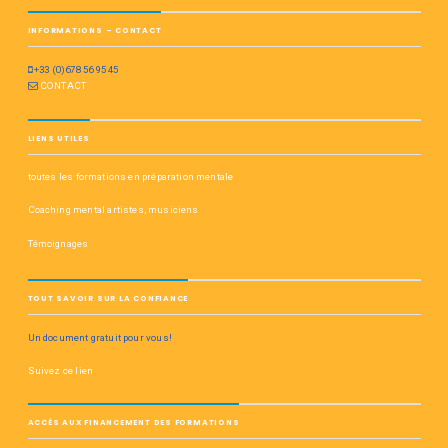
INFORMATIONS – CONTACT
+33 (0)678 56 95 45
CONTACT
LIENS UTILES
toutes les formations en préparation mentale
Coaching mental artistes, musiciens
Témoignages
TOUT SAVOIR SUR LA CONFIANCE
Un document gratuit pour vous!
Suivez ce lien
ACCÈS AUX FINANCEMENT DES FORMATIONS