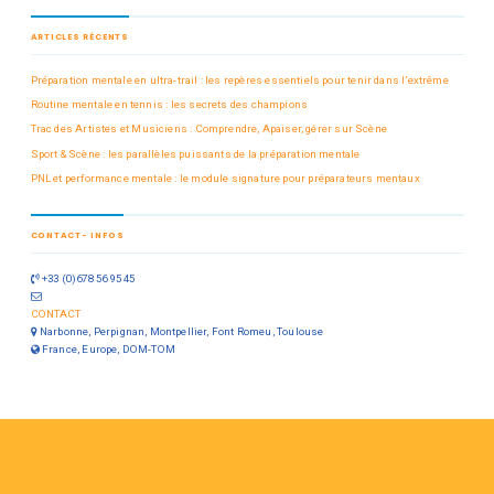
ARTICLES RÉCENTS
Préparation mentale en ultra-trail : les repères essentiels pour tenir dans l’extrême
Routine mentale en tennis : les secrets des champions
Trac des Artistes et Musiciens : Comprendre, Apaiser, gérer sur Scène
Sport & Scène : les parallèles puissants de la préparation mentale
PNL et performance mentale : le module signature pour préparateurs mentaux
CONTACT- INFOS
+33 (0)678 56 95 45
CONTACT
Narbonne, Perpignan, Montpellier, Font Romeu, Toulouse
France, Europe, DOM-TOM