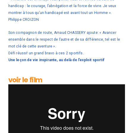
handicap : le courage, l’abnégation et la force de vivre. Je veux
montrer à tous qu’un handicapé est avant tout un Homme ».
Philippe CROIZON
Son compagnon de route, Arnaud CHASSERY ajoute: « Avancer
ensemble dans le respect de l’autre et de sa différence, tel est le
mot clé de cette aventure ».
Défi réussi! un grand bravo à ces 2 sportifs.
Une leçon de vie inspirante, au delà de l’exploit sportif
voir le film