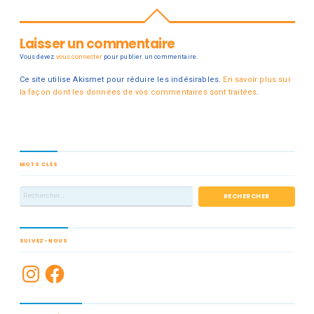
accompagner sportifs et
entraineurs vers la
performance. Pour
Laisser un commentaire
obtenir ce label, le coach
Vous devez
vous connecter
pour publier un commentaire.
présente un dossier
Ce site utilise Akismet pour réduire les indésirables.
En savoir plus sur
mettant en avant ses
la façon dont les données de vos commentaires sont traitées
.
formations,…
MOTS CLÉS
SUIVEZ-NOUS