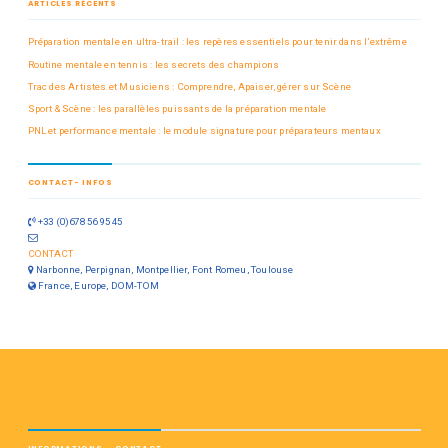
ARTICLES RÉCENTS
Préparation mentale en ultra-trail : les repères essentiels pour tenir dans l’extrême
Routine mentale en tennis : les secrets des champions
Trac des Artistes et Musiciens : Comprendre, Apaiser, gérer sur Scène
Sport & Scène : les parallèles puissants de la préparation mentale
PNL et performance mentale : le module signature pour préparateurs mentaux
CONTACT- INFOS
+33 (0)678 56 95 45
CONTACT
Narbonne, Perpignan, Montpellier, Font Romeu, Toulouse
France, Europe, DOM-TOM