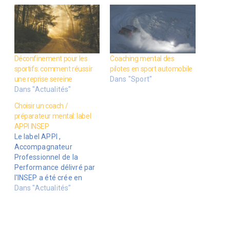
Déconfinement pour les
Coaching mental des
sportifs: comment réussir
pilotes en sport automobile
une reprise sereine
Dans "Sport"
Dans "Actualités"
Choisir un coach /
préparateur mental: label
APPI INSEP
Le label APPI ,
Accompagnateur
Professionnel de la
Performance délivré par
l'INSEP a été crée en
2015, afin de référencer
Dans "Actualités"
des coachs
professionnels
expérimentés et ayant
les compétences pour