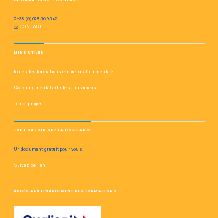
INFORMATIONS – CONTACT
+33 (0)678 56 95 45
CONTACT
LIENS UTILES
toutes les formations en préparation mentale
Coaching mental artistes, musiciens
Témoignages
TOUT SAVOIR SUR LA CONFIANCE
Un document gratuit pour vous!
Suivez ce lien
ACCÈS AUX FINANCEMENT DES FORMATIONS