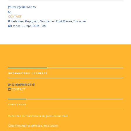
+33 (0)678 56 95 45
CONTACT
Narbonne, Perpignan, Montpellier, Font Romeu, Toulouse
France, Europe, DOM-TOM
INFORMATIONS – CONTACT
+33 (0)678 56 95 45
CONTACT
LIENS UTILES
toutes les formations en préparation mentale
Coaching mental artistes, musiciens