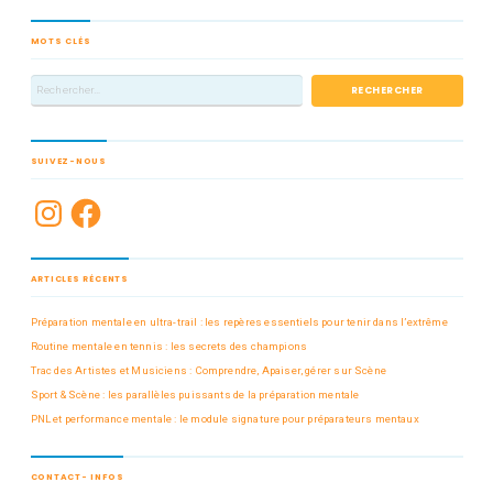
MOTS CLÉS
SUIVEZ-NOUS
ARTICLES RÉCENTS
Préparation mentale en ultra-trail : les repères essentiels pour tenir dans l’extrême
Routine mentale en tennis : les secrets des champions
Trac des Artistes et Musiciens : Comprendre, Apaiser, gérer sur Scène
Sport & Scène : les parallèles puissants de la préparation mentale
PNL et performance mentale : le module signature pour préparateurs mentaux
CONTACT- INFOS