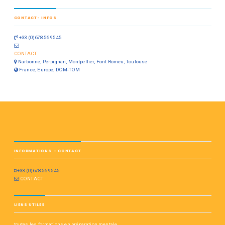
CONTACT- INFOS
+33 (0)678 56 95 45
CONTACT
Narbonne, Perpignan, Montpellier, Font Romeu, Toulouse
France, Europe, DOM-TOM
INFORMATIONS – CONTACT
+33 (0)678 56 95 45
CONTACT
LIENS UTILES
toutes les formations en préparation mentale