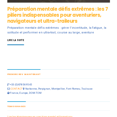
Préparation mentale défis extrêmes : les 7
piliers indispensables pour aventuriers,
navigateurs et ultra-traileurs
Préparation mentale défis extrêmes : gérer l’incertitude, la fatigue, la
solitude et performer en ultra-trail, course au large, aventure
LIRE LA SUITE
PRENDRE RDV MAINTENANT
+33 (0)678 56 95 45
CONTACT
Narbonne, Perpignan, Montpellier, Font Romeu, Toulouse
France, Europe, DOM-TOM
TEMOIGNAGES
Lire les témoignages en coaching mental et formations