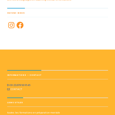
SUIVEZ-NOUS
INFORMATIONS – CONTACT
+33 (0)678 56 95 45
CONTACT
LIENS UTILES
toutes les formations en préparation mentale