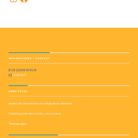
INFORMATIONS – CONTACT
+33 (0)678 56 95 45
CONTACT
LIENS UTILES
toutes les formations en préparation mentale
Coaching mental artistes, musiciens
Témoignages