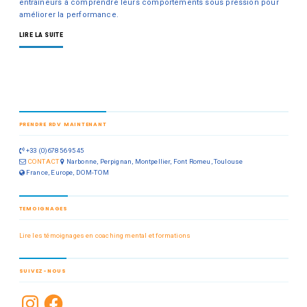
entraîneurs à comprendre leurs comportements sous pression pour
améliorer la performance.
LIRE LA SUITE
PRENDRE RDV MAINTENANT
+33 (0)678 56 95 45
CONTACT
Narbonne, Perpignan, Montpellier, Font Romeu, Toulouse
France, Europe, DOM-TOM
TEMOIGNAGES
Lire les témoignages en coaching mental et formations
SUIVEZ-NOUS