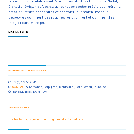
Les routines mentales sont l’arme invisible des champions. Nadal,
Djokovic, Świątek et Alcaraz utilisent des gestes précis pour gérer la
pression, rester concentrés et contrôler leur match intérieur.
Découvrez comment ces routines fonctionnent et comment les
intégrer dans votre jeu.
LIRE LA SUITE
PRENDRE RDV MAINTENANT
+33 (0)678 56 95 45
CONTACT
Narbonne, Perpignan, Montpellier, Font Romeu, Toulouse
France, Europe, DOM-TOM
TEMOIGNAGES
Lire les témoignages en coaching mental et formations