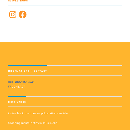
SUIVEZ-NOUS
INFORMATIONS – CONTACT
+33 (0)678 56 95 45
CONTACT
LIENS UTILES
toutes les formations en préparation mentale
Coaching mental artistes, musiciens