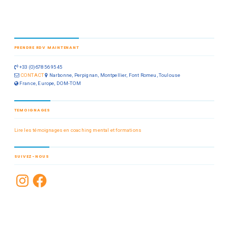
PRENDRE RDV MAINTENANT
+33 (0)678 56 95 45
CONTACT
Narbonne, Perpignan, Montpellier, Font Romeu, Toulouse
France, Europe, DOM-TOM
TEMOIGNAGES
Lire les témoignages en coaching mental et formations
SUIVEZ-NOUS