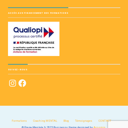
ACCÈS AUX FINANCEMENT DES FORMATIONS
SUIVEZ-NOUS
Formations
Coaching MENTAL
Blog
Témoignages
CONTACT
© Prepa-Mentale.fr 2025
Businessx theme designed by
Acosmin
.