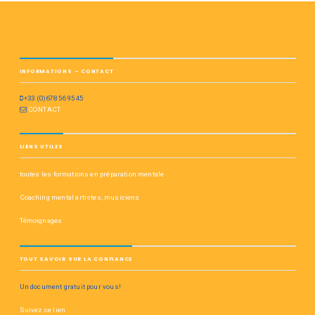
INFORMATIONS – CONTACT
+33 (0)678 56 95 45
CONTACT
LIENS UTILES
toutes les formations en préparation mentale
Coaching mental artistes, musiciens
Témoignages
TOUT SAVOIR SUR LA CONFIANCE
Un document gratuit pour vous!
Suivez ce lien