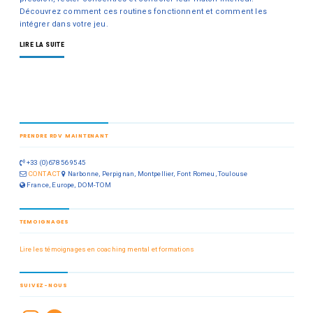
Découvrez comment ces routines fonctionnent et comment les
intégrer dans votre jeu.
LIRE LA SUITE
PRENDRE RDV MAINTENANT
+33 (0)678 56 95 45
CONTACT
Narbonne, Perpignan, Montpellier, Font Romeu, Toulouse
France, Europe, DOM-TOM
TEMOIGNAGES
Lire les témoignages en coaching mental et formations
SUIVEZ-NOUS