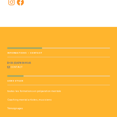
INFORMATIONS – CONTACT
+33 (0)678 56 95 45
CONTACT
LIENS UTILES
toutes les formations en préparation mentale
Coaching mental artistes, musiciens
Témoignages