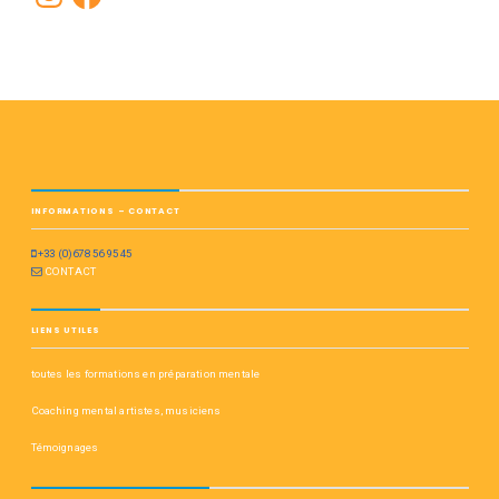
INFORMATIONS – CONTACT
+33 (0)678 56 95 45
CONTACT
LIENS UTILES
toutes les formations en préparation mentale
Coaching mental artistes, musiciens
Témoignages