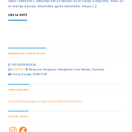
dans l’extrême L’ultra-trail est un terrain où le corps s’exprime, mais où
le mental décide. Kilomètre après kilomètre, heure […]
LIRE LA SUITE
PRENDRE RDV MAINTENANT
+33 (0)678 56 95 45
CONTACT
Narbonne, Perpignan, Montpellier, Font Romeu, Toulouse
France, Europe, DOM-TOM
TEMOIGNAGES
Lire les témoignages en coaching mental et formations
SUIVEZ-NOUS