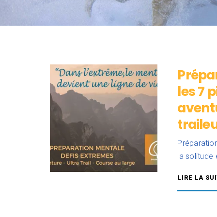
Prépar
les 7 
aventu
traile
Préparation
la solitude
LIRE LA SU