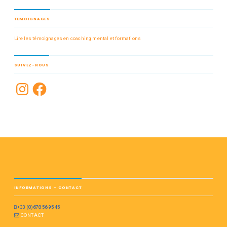
TEMOIGNAGES
Lire les témoignages en coaching mental et formations
SUIVEZ-NOUS
INFORMATIONS – CONTACT
+33 (0)678 56 95 45
CONTACT