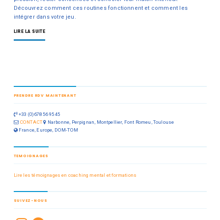
Découvrez comment ces routines fonctionnent et comment les
intégrer dans votre jeu.
LIRE LA SUITE
PRENDRE RDV MAINTENANT
+33 (0)678 56 95 45
CONTACT
Narbonne, Perpignan, Montpellier, Font Romeu, Toulouse
France, Europe, DOM-TOM
TEMOIGNAGES
Lire les témoignages en coaching mental et formations
SUIVEZ-NOUS