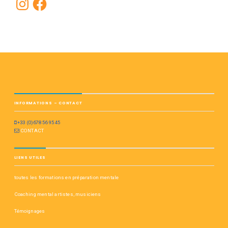
INFORMATIONS – CONTACT
+33 (0)678 56 95 45
CONTACT
LIENS UTILES
toutes les formations en préparation mentale
Coaching mental artistes, musiciens
Témoignages