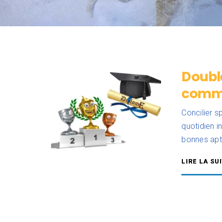
Double
commen
Concilier s
quotidien i
bonnes apti
LIRE LA SU